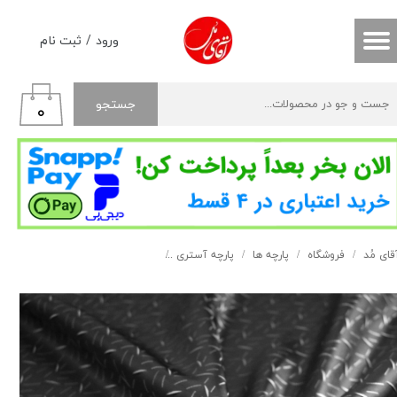
حساب کاربری من
ورود
/
ثبت نام
تغییر گذر واژه
جستجو
۰
سفارشات
خروج از حساب کاربری
قای مُد
فروشگاه
پارچه ها
پارچه آستری
آستری طرح دار خاکستری کد 110