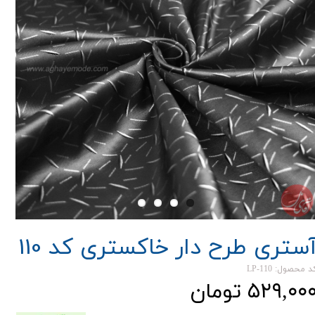
ستری طرح دار خاکستری کد 110
د محصول: LP-110
۵۲۹,۰۰ تومان