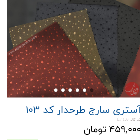
ستری سارج طرحدار کد 103
 کالا: LP-103
۴۵۹,۰۰ تومان