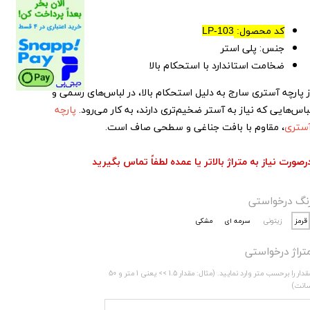
کد محصول:
LP-103
جنس: پلی استر
ضخامت استاندارد با استحکام بالا
ز پارچه آستری سارج به دلیل استحکام بالا، در لباس‌های رسمی و
باس‌هایی که نیاز به آستر ضخیم‌تری دارند، به کار می‌رود.
پارچه‌
ستری
، مقاوم با بافت جناغی و سطحی صاف است.
رصورت نیاز به متراژ بالاتر یا عمده لطفاً تماس بگیرید
نگ درخواستی
قرمز
زیتونی
سرمه ای
مشکی
تراژ درخواستی
مقدار را برحسب متر وارد نمایید. (مثال: مقدار 1.5 >> یعنی 1 متر و 50
انت)