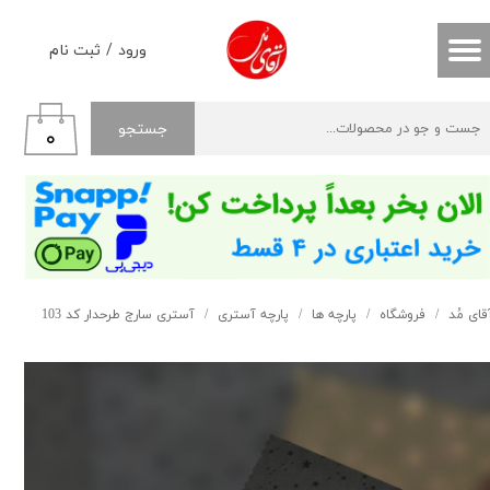
حساب کاربری من
ورود
/
ثبت نام
تغییر گذر واژه
جستجو
۰
سفارشات
خروج از حساب کاربری
قای مُد
فروشگاه
پارچه ها
پارچه آستری
آستری سارج طرحدار کد 103