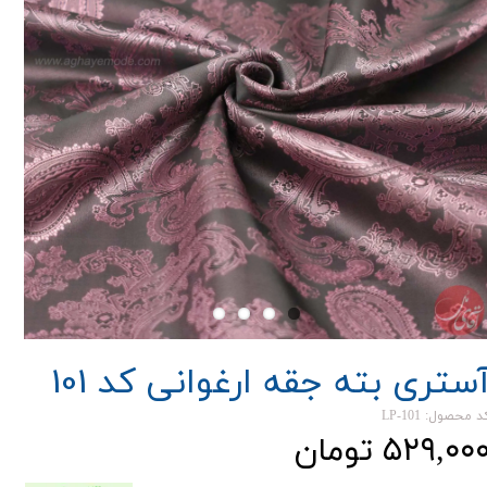
ستری بته جقه ارغوانی کد 101
د محصول: LP-101
۵۲۹,۰۰ تومان