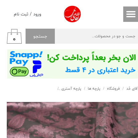
حساب کاربری من
ورود
/
ثبت نام
تغییر گذر واژه
جستجو
۰
سفارشات
خروج از حساب کاربری
قای مُد
فروشگاه
پارچه ها
پارچه آستری
آستری بته جقه ارغوانی کد 101