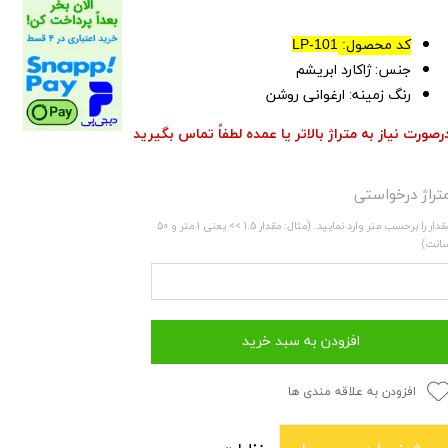
کد محصول:
LP-101
جنس: ژاکارد ابریشم
رنگ زمینه: ارغوانی روشن
رصورت نیاز به متراژ بالاتر یا عمده لطفاً تماس بگیرید
تراژ درخواستی
مقدار را برحسب متر وارد نمایید. (مثال: مقدار 1.5 >> یعنی 1 متر و 50
انت)
افزودن به سبد خرید
افزودن به علاقه مندی ها