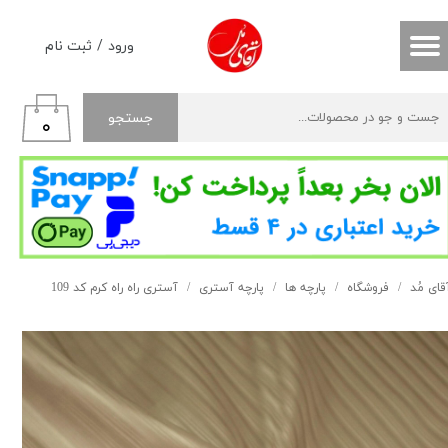
حساب کاربری من
ورود
/
ثبت نام
تغییر گذر واژه
جستجو
۰
سفارشات
خروج از حساب کاربری
قای مُد
فروشگاه
پارچه ها
پارچه آستری
آستری راه راه کرم کد 109