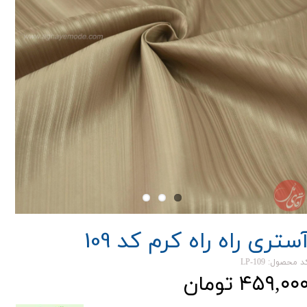
ستری راه راه کرم کد 109
د محصول: LP-109
۴۵۹,۰۰ تومان