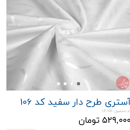
ستری طرح دار سفید کد 106
د محصول: LP-106
۵۲۹,۰۰ تومان