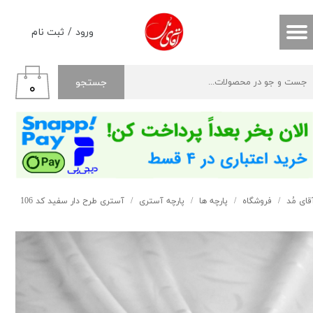
حساب کاربری من
ورود
/
ثبت نام
تغییر گذر واژه
جستجو
۰
سفارشات
خروج از حساب کاربری
قای مُد
فروشگاه
پارچه ها
پارچه آستری
آستری طرح دار سفید کد 106