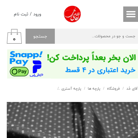
حساب کاربری من
ورود
/
ثبت نام
تغییر گذر واژه
جستجو
۰
سفارشات
خروج از حساب کاربری
قای مُد
فروشگاه
پارچه ها
پارچه آستری
آستری طرح دار خاکستری کد 104