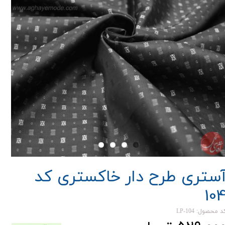
ستری طرح دار خاکستری کد
10
د محصول: LP-104