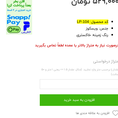
۵۲۹,۰۰ تومان
کد محصول:
LP-104
جنس: ویسکوز
رنگ زمینه: خاکستری
رصورت نیاز به متراژ بالاتر یا عمده لطفاً تماس بگیرید
تراژ درخواستی
مقدار را برحسب متر وارد نمایید. (مثال: مقدار 1.5 >> یعنی 1 متر و 50
انت)
افزودن به سبد خرید
افزودن به علاقه مندی ها