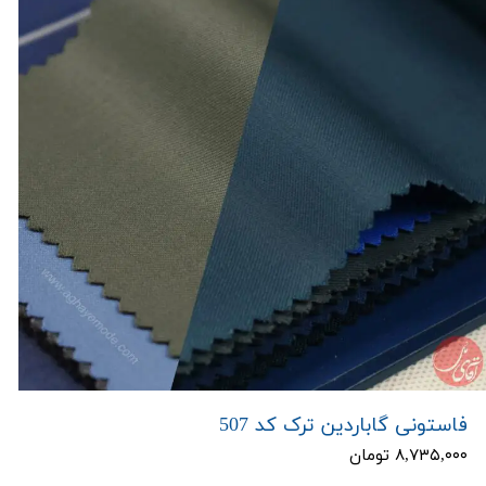
فاستونی گاباردین ترک کد 507
۸,۷۳۵,۰۰۰ تومان