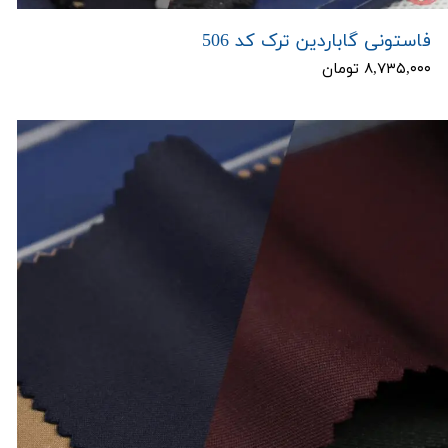
فاستونی گاباردین ترک کد 506
۸,۷۳۵,۰۰۰ تومان