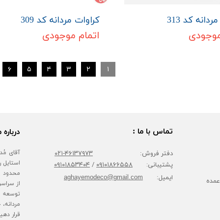
ردانه کد 313
کراوات مردانه کد 309
موجودی
اتمام موجودی
۶
۵
۴
۳
۲
۱
تماس با ما :
درباره م
دفتر فروش:
۴۶۱۳۷۹۷۳-۰۲۱
پشتیبانی:
۰۹۱۰۱۸۶۶۵۵۸
/
۰۹۱۰۱۸۵۳۴۰۴
محدود پا
ایمیل:
aghayemodeco@gmail.com
عمده
از سراسر
توسعه ف
مردانه، 
قرار دهی