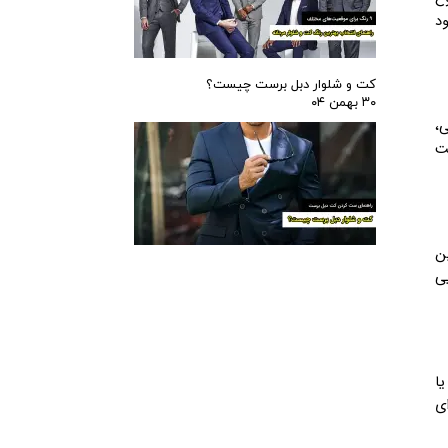
ود
کت و شلوار دبل برست چیست؟
۳۰ بهمن ۰۴
ی،
ت
ین
یی
یا
ای