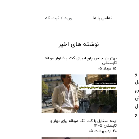
ورود
/
ثبت نام
تماس با ما
حساب کاربری من
تغییر گذر واژه
نوشته های اخیر
سفارشات
بهترین جنس پارچه برای کت‌ و شلوار مردانه
تابستانی
خروج از حساب کاربری
۱۵ مرداد ۰۵
روز عروسی یکی از مهم‌ترین روزهای زندگی هر مردی است و انتخاب کت و شلوار دامادی مناسب می‌تواند تاثیر زیادی در ظاهر و 
اعتمادبه‌نفس داماد داشته باشد. یک کت و شلوار خوش‌دوخت و متناسب نه‌تنها باعث می‌شود داماد در مراسم بدرخشد، بلکه راحتی و استایل 
او را نیز تضمین می‌کند. اما انتخاب کت و شلوار ایده‌آل فقط به خرید یک دست لباس شیک محدود نمی‌شود، بلکه باید به عواملی مانند فرم 
بدن، رنگ پوست، سبک مراسم و حتی جزئیات دوخت توجه کرد. یکی از بهترین راه‌ها برای داشتن استایلی خاص و منحصر‌به‌فرد، سفارش 
کت و شلوار دامادی شخصی‌دوزی است. یک کت و شلوار سفارشی نه‌تنها کاملا با فرم بدن هماهنگ می‌شود، بلکه انتخاب پارچه، رنگ، مدل 
یقه و سایر جزئیات آن نیز به سلیقه‌ شخصی شما بستگی دارد. در این مقاله، نکات مهمی را بررسی می‌کنیم که به شما کمک می‌کند کت و 
ایده استایل با کت تک مردانه برای بهار و
تابستان ۱۴۰۵
۲۰ اردیبهشت ۰۵