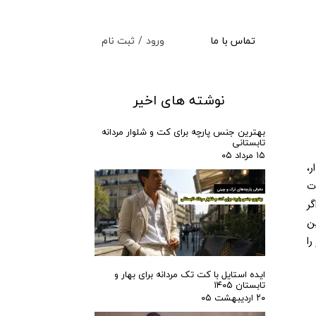
ورود
/
ثبت نام
تماس با ما
حساب کاربری من
تغییر گذر واژه
نوشته های اخیر
سفارشات
بهترین جنس پارچه برای کت‌ و شلوار مردانه
تابستانی
خروج از حساب کاربری
۱۵ مرداد ۰۵
ست کردن پیراهن با کت و شلوار، هنر ظریفی است که می‌تواند ظاهر شما را به کلی دگرگون کند. انتخاب درست پیراهن در کنار کت و شلوار، 
نه تنها جذابیت ظاهری شما را افزایش می‌دهد، بلکه تاثیر زیادی بر اعتماد به نفس و استایل حرفه‌ای‌تان دارد. از مراسم رسمی گرفته تا جلسات 
کاری یا حتی مهمانی‌های دوستانه، هماهنگی میان رنگ‌ها، طرح‌ها و جنس‌ها می‌تواند شما را به فردی خوش‌پوش و با سلیقه تبدیل کند. اگر 
نمی‌دانید چطور پیراهنی انتخاب کنید که با کت و شلوارتان هماهنگ باشد یا چه ترکیب رنگی برای موقعیت‌های مختلف مناسب است، این 
راهنما به شما کمک می‌کند تا بهترین تصمیم را بگیرید. در ادامه، نکات و پیشنهادهایی کاربردی برای ست کردن پیراهن و کت و شلوار را 
ایده استایل با کت تک مردانه برای بهار و
تابستان ۱۴۰۵
۲۰ اردیبهشت ۰۵