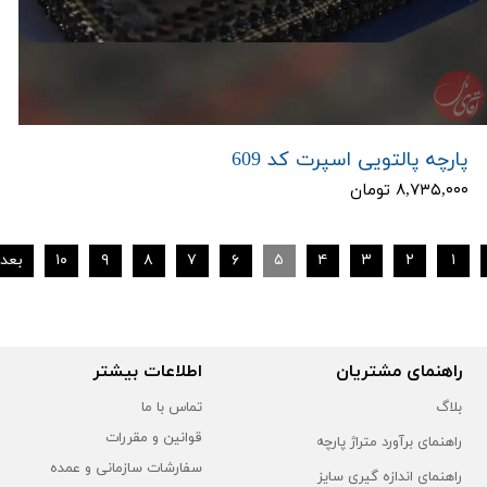
پارچه پالتویی اسپرت کد 609
۸,۷۳۵,۰۰۰ تومان
۱
۲
۳
۴
۵
۶
۷
۸
۹
۱۰
بعد
راهنمای مشتریان
اطلاعات بیشتر
بلاگ
تماس با ما
قوانین و مقررات
راهنمای برآورد متراژ پارچه
سفارشات سازمانی و عمده
راهنمای اندازه گیری سایز