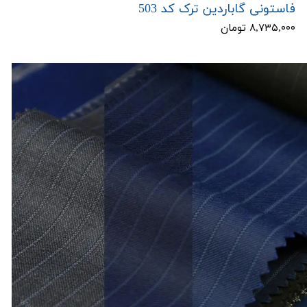
فاستونی گاباردین ترک کد 503
۸,۷۳۵,۰۰۰ تومان