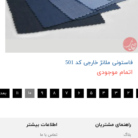
فاستونی ملانژ خارجی کد 501
اتمام موجودی
۲
۳
۴
۵
۶
۷
۸
۹
۱۰
۱۱
بعد
راهنمای مشتریان
اطلاعات بیشتر
بلاگ
تماس با ما